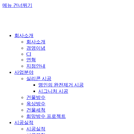
메뉴 건너뛰기
회사소개
회사소개
경영이념
CI
연혁
지점안내
사업분야
실리콘 시공
명인의 완전제거 시공
시그니처 시공
건물방수
옥상방수
건물세척
희망방수 프로젝트
시공실적
시공실적