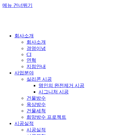
메뉴 건너뛰기
회사소개
회사소개
경영이념
CI
연혁
지점안내
사업분야
실리콘 시공
명인의 완전제거 시공
시그니처 시공
건물방수
옥상방수
건물세척
희망방수 프로젝트
시공실적
시공실적